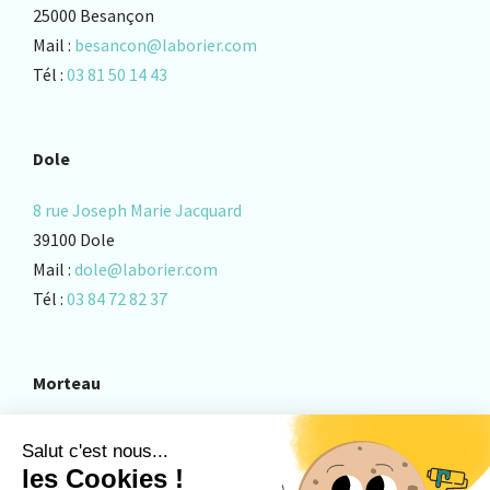
25000 Besançon
Mail :
besancon@laborier.com
Tél :
03 81 50 14 43
Dole
8 rue Joseph Marie Jacquard
39100 Dole
Mail :
dole@laborier.com
Tél :
03 84 72 82 37
Morteau
13 rue Fontaine L’Epine – ZA Les Charrières
25500 Morteau