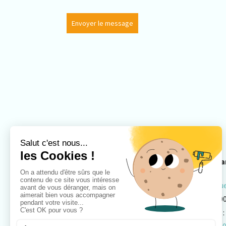
Envoyer le message
Pontarlier
Besa
3 rue Pierre Mendes France
14 ru
25300 Pontarlier
2500
Mail :
pontarlier@laborier.com
Mail :