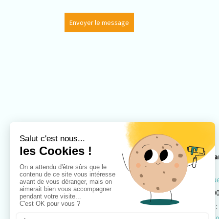
Envoyer le message
Pontarlier
Besa
3 rue Pierre Mendes France
14 ru
25300 Pontarlier
2500
Mail :
pontarlier@laborier.com
Mail :